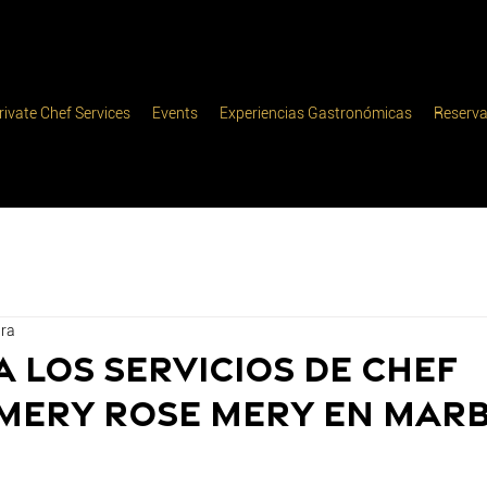
rivate Chef Services
Events
Experiencias Gastronómicas
Reserv
ura
 los servicios de chef
Mery Rose Mery en Marb