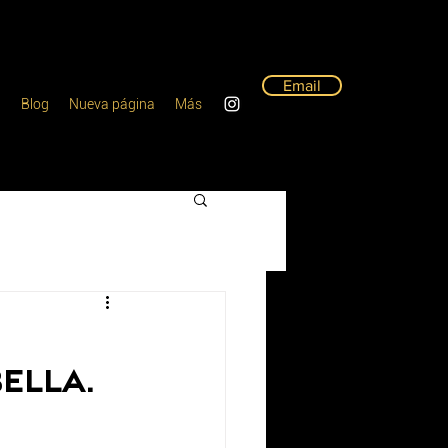
Email
a
Blog
Nueva página
Más
ella.