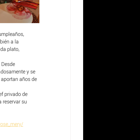
umpleaños, 
bién a la 
da plato, 
. Desde 
dadosamente y se 
 aportan años de 
ef privado de 
 reservar su 
rose_mery/