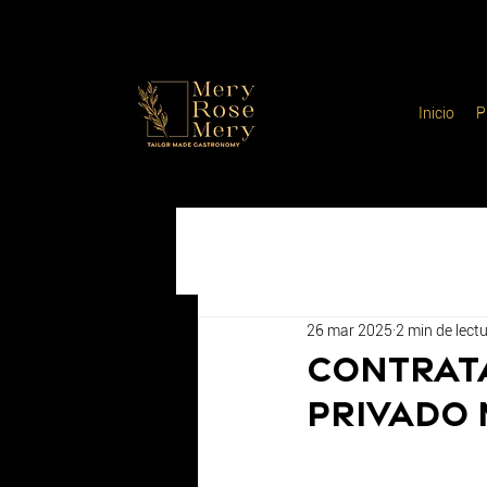
Inicio
P
26 mar 2025
2 min de lect
Contrata
privado 