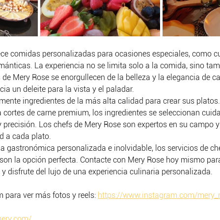
ece comidas personalizadas para ocasiones especiales, como c
mánticas. La experiencia no se limita solo a la comida, sino tam
 de Mery Rose se enorgullecen de la belleza y la elegancia de ca
ia un deleite para la vista y el paladar.
mente ingredientes de la más alta calidad para crear sus platos
a cortes de carne premium, los ingredientes se seleccionan cui
y precisión. Los chefs de Mery Rose son expertos en su campo y
ad a cada plato.
a gastronómica personalizada e inolvidable, los servicios de ch
son la opción perfecta. Contacte con Mery Rose hoy mismo para
 y disfrute del lujo de una experiencia culinaria personalizada.
 para ver más fotos y reels: 
https://www.instagram.com/mery_
mery.com/