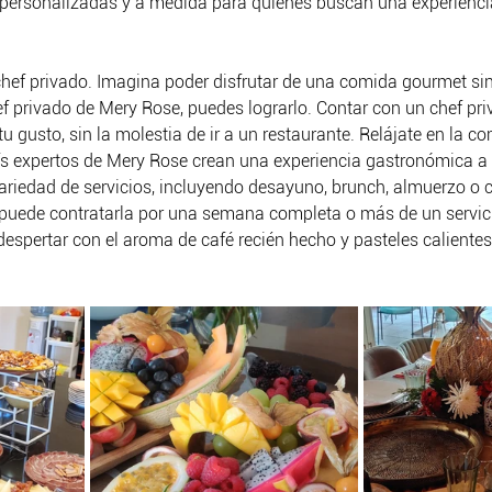
s personalizadas y a medida para quienes buscan una experienc
chef privado. Imagina poder disfrutar de una comida gourmet sin 
ef privado de Mery Rose, puedes lograrlo. Contar con un chef pri
u gusto, sin la molestia de ir a un restaurante. Relájate en la c
fs expertos de Mery Rose crean una experiencia gastronómica a
riedad de servicios, incluyendo desayuno, brunch, almuerzo o c
uede contratarla por una semana completa o más de un servicio 
despertar con el aroma de café recién hecho y pasteles calientes