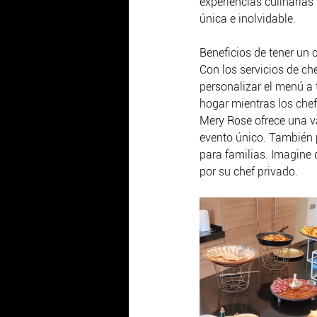
experiencias culinaria
única e inolvidable.
Beneficios de tener un 
Con los servicios de ch
personalizar el menú a t
hogar mientras los che
Mery Rose ofrece una va
evento único. También p
para familias. Imagine 
por su chef privado.